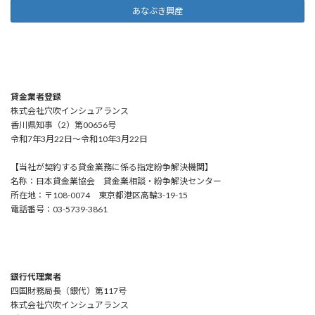
あなぶき興産
貸金業者登録
株式会社穴吹インシュアランス
香川県知事（2）第00656号
令和7年3月22日～令和10年3月22日
【当社が契約する貸金業務に係る指定紛争解決機関】
名称：日本貸金業協会 貸金業相談・紛争解決センター
所在地：〒108-0074 東京都港区高輪3-19-15
電話番号：03-5739-3861
銀行代理業者
四国財務局長（銀代）第117号
株式会社穴吹インシュアランス